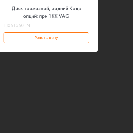
Диск тормозной, задний Коды
опций: при 1KK VAG
1J0615601N
Узнать цену