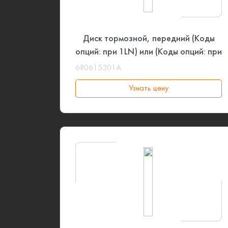
Диск тормозной, передний (Коды
опций: при 1LN) или (Коды опций: при
1ZD) или (Коды опций: при 1LE) VAG
6R0615301A
Узнать цену