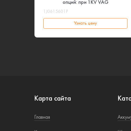
опций: при 1KV VAG
1J0615601P
Узнать цену
Карта сайта
Кат
Главная
Аккум