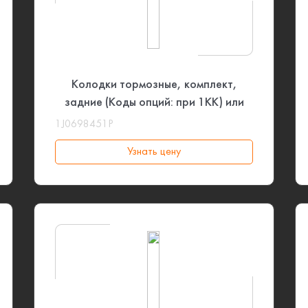
Колодки тормозные, комплект,
задние (Коды опций: при 1KK) или
(Коды опций: при 1KE) VAG
1J0698451P
Узнать цену