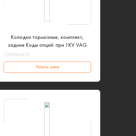
Колодки тормозные, комплект,
задние Коды опций: при 1KV VAG
1J0698451R
Узнать цену