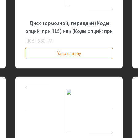
Диск тормозной, передний (Коды
опций: при 1LS) или (Коды опций: при
1LR) VAG
1J0615301M
Узнать цену