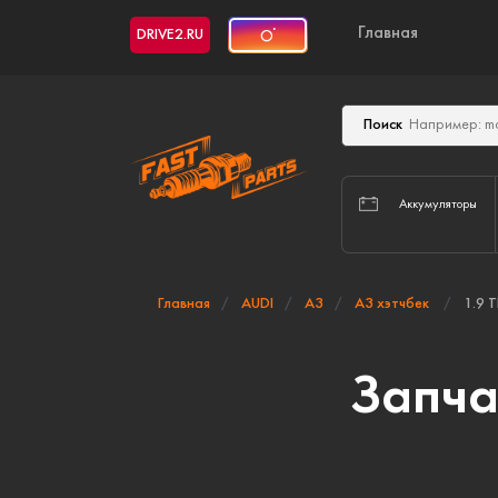
Главная
DRIVE2.RU
Поиск
Аккумуляторы
Главная
AUDI
A3
A3 хэтчбек
1.9 T
Запча