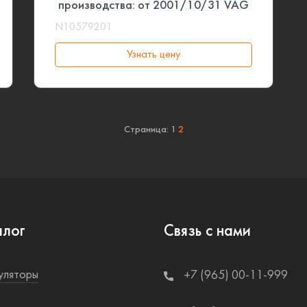
производства: от 2001/10/31 VAG
N10579201
Узнать цену
Страница:
1
2
алог
Связь с нами
уляторы
+7 (965) 00-11-999