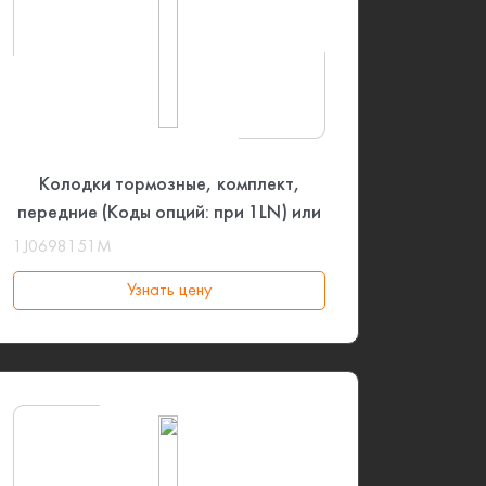
Колодки тормозные, комплект,
передние (Коды опций: при 1LN) или
(Коды опций: при 1ZD) или (Коды
1J0698151M
опций: при 1LE) VAG
Узнать цену