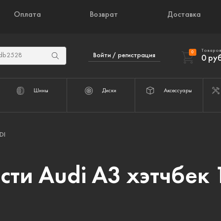
Оплата
Возврат
Доставка
Товаров
0
Войти / регистрация
0
руб
Шины
Диски
Аксессуары
DI
сти Audi A3 хэтчбек 1