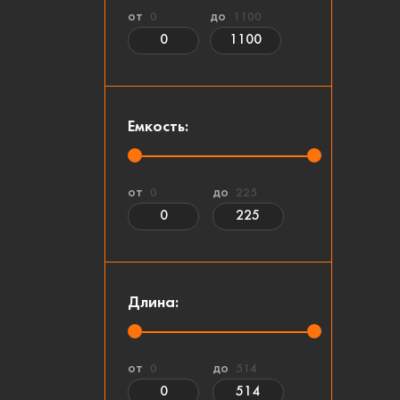
от
до
0
1100
Емкость:
от
до
0
225
Длина:
от
до
0
514