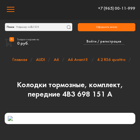
+7 (965) 00-11-999
Toggle navigation
Оформить заказ
Поиск
0
Товаров в корзине на:
Войти / регистрация
0
руб.
Главная
AUDI
A6
A6 Avant II
4.2 RS6 quattro
Колодки тормозные, комплект,
передние 4B3 698 151 A