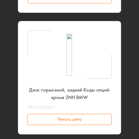
дисков: Перфорированные) BMW
Диск тормозной, задний Коды опций:
кроме 2NH BMW
34216792225
Узнать цену