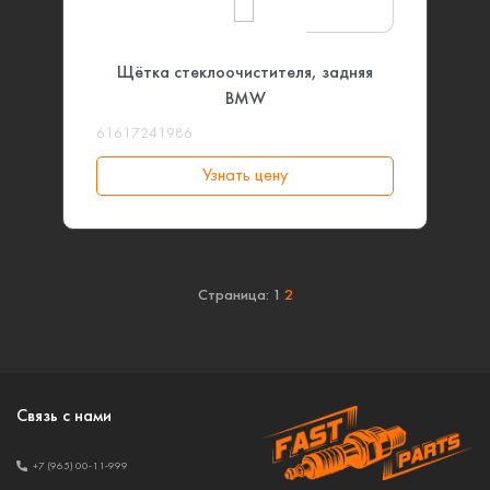
Щётка стеклоочистителя, задняя
BMW
61617241986
Узнать цену
Страница:
1
2
Связь с нами
+7 (965) 00-11-999