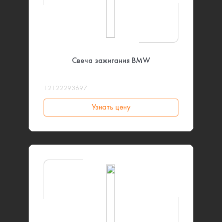
Свеча зажигания BMW
12122293697
Узнать цену