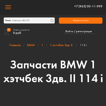
+7 (965) 00-11-999
Toggle navigation
Оформить заказ
Поиск
0
Товаров в корзине на:
Войти / регистрация
0
руб.
Главная
BMW
1
1 хэтчбек 3дв. II
114 i
Запчасти BMW 1
хэтчбек 3дв. II 114 i