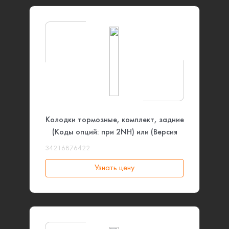
Колодки тормозные, комплект, задние
(Коды опций: при 2NH) или (Версия
тормозной системы: Спортивная)
34216876422
BMW
Узнать цену