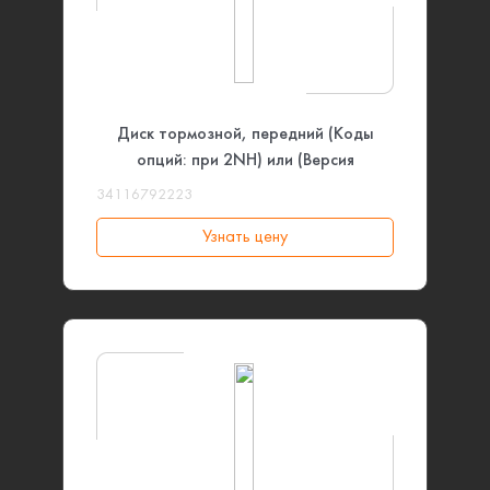
Диск тормозной, передний (Коды
опций: при 2NH) или (Версия
тормозной системы: Спортивная)
34116792223
BMW
Узнать цену