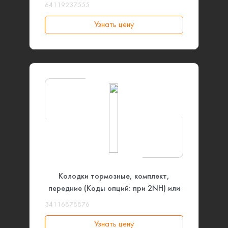
64119237555
Узнать цену
Колодки тормозные, комплект,
передние (Коды опций: при 2NH) или
(Версия тормозной системы:
34116878876
Спортивная) BMW
Узнать цену