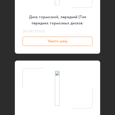
Диск тормозной, передний (Тип
передних тормозных дисков:
Перфорированные, Коды опций: при
34106797602
2NH) или (Версия тормозной системы:
Узнать цену
Спортивная, Тип передних тормозных
дисков: Перфорированные) BMW