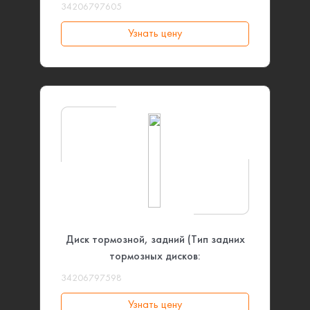
системы: Спортивная) BMW
34206797605
Узнать цену
Диск тормозной, задний (Тип задних
тормозных дисков:
Перфорированные, Коды опций: при
34206797598
2NH) или (Версия тормозной системы:
Узнать цену
Спортивная, Тип задних тормозных