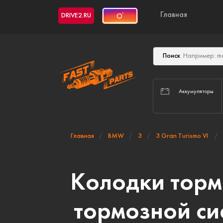
Главная
DRIVE2.RU
Поиск
Аккумуляторы
Главная
BMW
3
3 Gran Turismo VI
Колодки торм
тормозной си