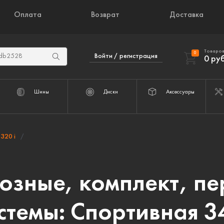
Оплата
Возврат
Доставка
Товаров
0
Войти / регистрация
0
руб
Шины
Диски
Аксессуары
320 i
озные, комплект, пе
стемы: Спортивная 34