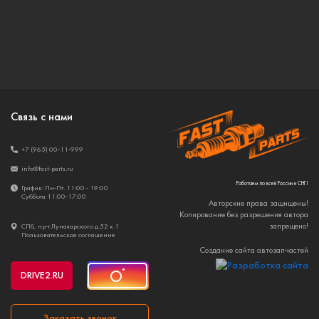
Связь с нами
+7 (965) 00-11-999
info@fast-parts.ru
Работаем по всей России и СНГ!
График: Пн-Пт. 11:00 - 19:00
Суббота 11:00-17:00
Авторские права защищены!
Копирование без разрешения автора
запрещено!
СПб, пр-т Луначарского д.52 к.1
Пользовательское соглашение
Создание сайта автозапчастей
DRIVE2
.RU
Заказать звонок