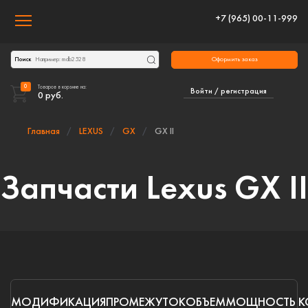
+7 (965) 00-11-999
Toggle navigation
Оформить заказ
Поиск
0
Товаров в корзине на:
Войти / регистрация
0
руб.
Главная
LEXUS
GX
GX II
Запчасти Lexus GX II
МОДИФИКАЦИЯ
ПРОМЕЖУТОК
ОБЪЕМ
МОЩНОСТЬ
К