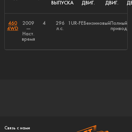
ВЫПУСКА
ДВИГ.
ДВИГ.
ДВ
460
2009
4
296
1UR-FE
Бензиновый
Полный
4WD
—
л.с.
привод
Наст.
время
Связь с нами