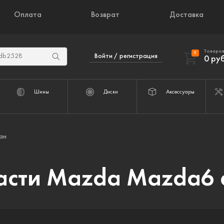
Оплата
Возврат
Доставка
Товаров
0
Войти / регистрация
0
руб
Шины
Диски
Аксессуары
ан
асти Mazda Mazda6 