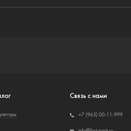
алог
Связь с нами
уляторы
+7 (965) 00-11-999
info@fast-parts.ru