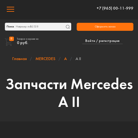
+7 (965) 00-11-999
Toggle navigation
Оформить заказ
Поиск
0
Товаров в корзине на:
Войти / регистрация
0
руб.
Главная
MERCEDES
A
A II
Запчасти Mercedes
A II