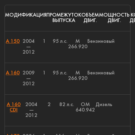
МОДИФИКАЦИЯ
ПРОМЕЖУТОК
ОБЪЕМ
МОЩНОСТЬ
К
ВЫПУСКА
ДВИГ.
ДВИГ.
ДВ
A 150
2004
1
95 л.с.
M
Бензиновый
—
266.920
2012
A 160
2009
1
95 л.с.
M
Бензиновый
—
266.920
2012
A 160
2004
2
82 л.с.
OM
Дизель
CDI
—
640.942
2012