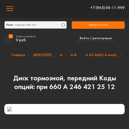
+7 (965) 00-11-999
Toggle navigation
Оформить заказ
Поиск
0
Товаров в корзине на:
Войти / регистрация
0
руб.
Главная
MERCEDES
A
A III
A 45 AMG 4-matic
Диск тормозной, передний Коды
опций: при 660 A 246 421 25 12