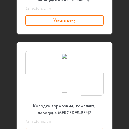
передние MERCEDES-BENZ
A0064204620
Узнать цену
Колодки тормозные, комплект,
передние MERCEDES-BENZ
A0084200620