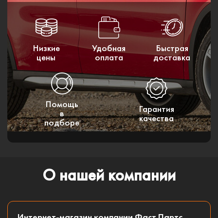
Низкие
Удобная
Быстрая
цены
оплата
доставка
Помощь
Гарантия
в
качества
подборе
О нашей компании
Интернет-магазин компании Фаст Партс