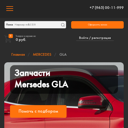
+7 (965) 00-11-999
Toggle navigation
Оформить заказ
Поиск
0
Товаров в корзине на:
Войти / регистрация
0
руб.
Главная
MERCEDES
GLA
Запчасти
Mersedes GLA
Помочь с подбором