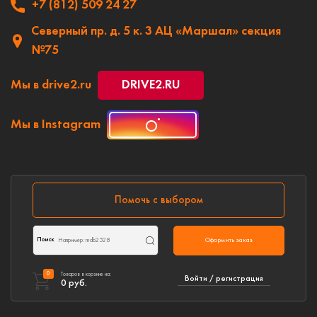
+7 (812) 509 24 27
Северный пр. д. 5 к. 3 АЦ «Маршал» секция
№75
Мы в drive2.ru
DRIVE2.RU
Мы в Instagram
Помочь с выбором
Поиск
Оформить заказ
0
Товаров в корзине на:
Войти / регистрация
0
руб.