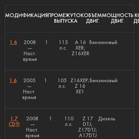
МОДИФИКАЦИЯ
ПРОМЕЖУТОК
ОБЪЕМ
МОЩНОСТЬ
К
ВЫПУСКА
ДВИГ.
ДВИГ.
ДВ
1.6
2008
1
115
A 16
Бензиновый
—
л.с.
XER;
Наст.
Z16XER
время
1.6
2005
1
105
Z16XEP;
Бензиновый
—
л.с.
Z 16
Наст.
XE1
время
1.7
2008
1
110
Z 17
Дизель
CDTI
—
л.с.
DTJ;
Наст.
Z17DTJ;
время
A17DTJ