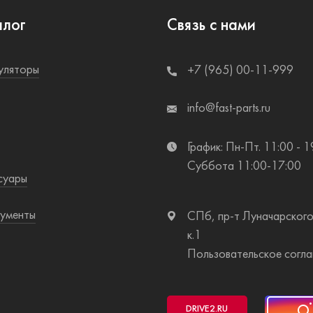
алог
Связь с нами
уляторы
+7 (965) 00-11-999
info@fast-parts.ru
График: Пн-Пт. 11:00 - 1
Суббота 11:00-17:00
суары
ументы
СПб, пр-т Луначарского
к.1
Пользовательское согл
DRIVE2
.RU