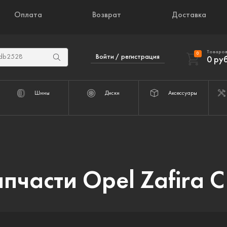
Оплата
Возврат
Доставка
Товаров
0
Войти / регистрация
0
руб
Шины
Диски
Аксессуары
пчасти Opel Zafira C 