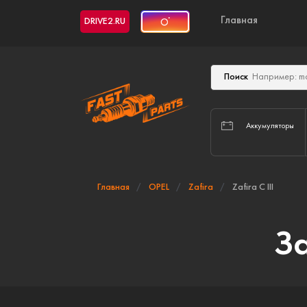
Главная
DRIVE2.RU
Поиск
Аккумуляторы
Главная
OPEL
Zafira
Zafira C III
За