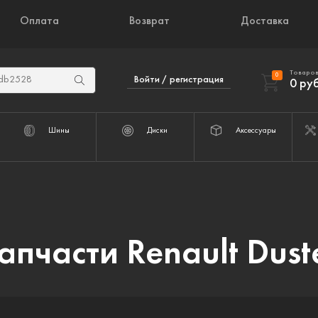
Оплата
Возврат
Доставка
Товаров
0
Войти / регистрация
0
руб
Шины
Диски
Аксессуары
апчасти Renault Dust