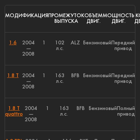
МОДИФИКАЦИЯ
ПРОМЕЖУТОК
ОБЪЕМ
МОЩНОСТЬ
К
ВЫПУСКА
ДВИГ.
ДВИГ.
ДВ
1.6
2004
1
102
ALZ
Бензиновый
Передний
—
л.с.
привод
2008
1.8 T
2004
1
163
BFB
Бензиновый
Передний
—
л.с.
привод
2008
1.8 T
2004
1
163
BFB
Бензиновый
Полный
quattro
—
л.с.
привод
2008