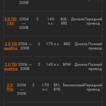
2008
2.0 TDI
2004
2
140
BLB;
Дизель
Передний
16V
—
л.с.
BRE
привод
2008
2.0 TDI
2006 —
2
170 л.с.
BRD
Дизель
Полный
quattro
2008
привод
2.0 TDI
2006 —
2
140 л.с.
BPW
Дизель
Полный
quattro
2008
привод
2.0
2006
2
170
BPJ;
Бензиновый
Передний
TFSI
—
л.с.
BYK
привод
2008