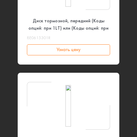
Диск тормозной, передний (Коды
опций: при 1LT) или (Коды опций: при
1LF) VAG
8E0615301R
Узнать цену