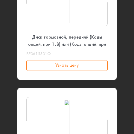
Диск тормозной, передний (Коды
опций: при 1LB) или (Коды опций: при
1LE) VAG
8E0615301Q
Узнать цену