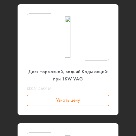
Диск тормозной, задний Коды опций:
при 1KW VAG
8E0615601M
Узнать цену