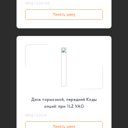
8E0615301AE
Узнать цену
Диск тормозной, передний Коды
опций: при 1LZ VAG
8E0615301P
Узнать цену