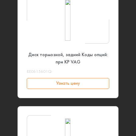
Диск тормозной, задний Коды опций:
при KP VAG
8E0615601Q
Узнать цену