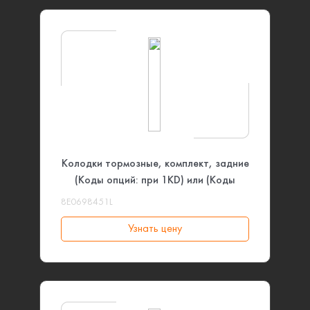
Колодки тормозные, комплект, задние
(Коды опций: при 1KD) или (Коды
опций: при KP) VAG
8E0698451L
Узнать цену