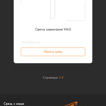
Свеча зажигания VAG
101905631H
Узнать цену
Страница:
1
2
Связь с нами